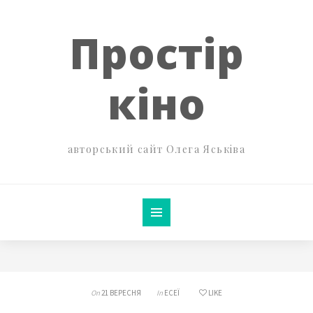
Простір
кіно
авторський сайт Олега Яськіва
On
21 ВЕРЕСНЯ
In
ЕСЕЇ
LIKE