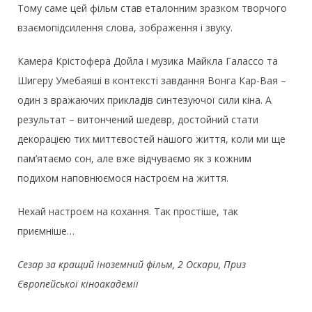
Тому саме цей фільм став еталонним зразком творчого
взаємопідсилення слова, зображення і звуку.
Камера Крістофера Дойла і музика Майкла Галассо та
Шигеру Умебаяші в контексті завдання Вонга Кар-Вая –
один з вражаючих прикладів синтезуючої сили кіна. А
результат – витончений шедевр, достойний стати
декорацією тих миттєвостей нашого життя, коли ми ще
пам’ятаємо сон, але вже відчуваємо як з кожним
подихом наповнюємося настроєм на життя.
Нехай настроєм на кохання. Так простіше, так
приємніше…
Сезар за кращий іноземний фільм, 2 Оскари, Приз
Європейської кіноакадемії