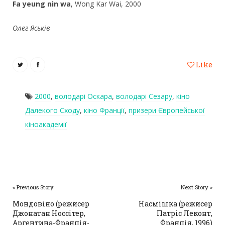
Fa yeung nin wa
, Wong Kar Wai, 2000
Олег Яськів
Like
2000
,
володарі Оскара
,
володарі Сезару
,
кіно
Далекого Сходу
,
кіно Франції
,
призери Європейської
кіноакадемії
« Previous Story
Next Story »
Мондовіно (режисер
Насмішка (режисер
Джонатан Носсітер,
Патріс Леконт,
Аргентина-Франція-
Франція, 1996)