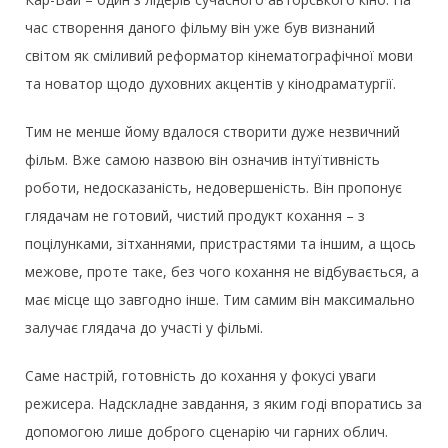
час створення даного фільму він уже був визнаний
світом як сміливий реформатор кінематографічної мови
та новатор щодо духовних акцентів у кінодраматургії.
Тим не менше йому вдалося створити дуже незвичний
фільм. Вже самою назвою він означив інтуїтивність
роботи, недосказаність, недовершеність. Він пропонує
глядачам не готовий, чистий продукт кохання – з
поцілунками, зітханнями, пристрастями та іншим, а щось
межове, проте таке, без чого кохання не відбувається, а
має місце що завгодно інше. Тим самим він максимально
залучає глядача до участі у фільмі.
Саме настрій, готовність до кохання у фокусі уваги
режисера. Надскладне завдання, з яким годі впоратись за
допомогою лише доброго сценарію чи гарних облич.