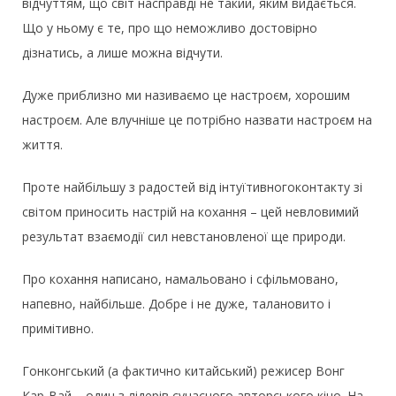
відчуттям, що світ насправді не такий, яким видається.
Що у ньому є те, про що неможливо достовірно
дізнатись, а лише можна відчути.
Дуже приблизно ми називаємо це настроєм, хорошим
настроєм. Але влучніше це потрібно назвати настроєм на
життя.
Проте найбільшу з радостей від інтуїтивногоконтакту зі
світом приносить настрій на кохання – цей невловимий
результат взаємодії сил невстановленої ще природи.
Про кохання написано, намальовано і сфільмовано,
напевно, найбільше. Добре і не дуже, талановито і
примітивно.
Гонконгський (а фактично китайський) режисер Вонг
Кар-Вай – один з лідерів сучасного авторського кіно. На