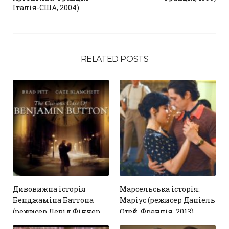
Італія-США, 2004)
RELATED POSTS
Дивовижна історія
Марсельська історія:
Бенджаміна Баттона
Маріус (режисер Даніель
(режисер Девід Фінчер,
Отей, Франція, 2013)
2008, США)
1