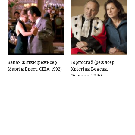
1
Запах жінки (режисер
Горностай (режисер
Мартін Брест, США, 1992)
Крістіан Венсан,
Франція, 2015)
1
LIKE