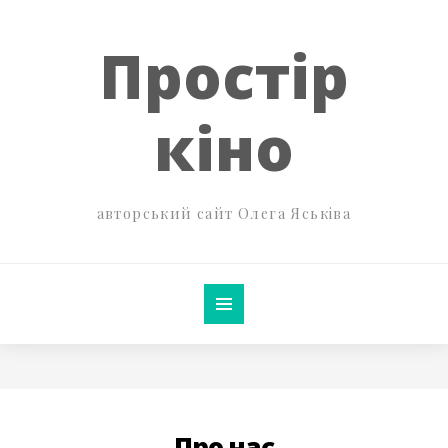
Простір
кіно
авторський сайт Олега Яськіва
Про нас