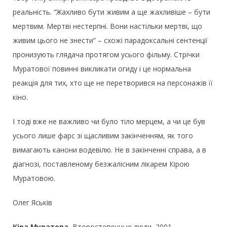
реальність. “Жахливо бути живим а ще жахливіше – бути
мертвим. Мертві нестерпні. Вони настільки мертві, що
живим цього не знести” – схожі парадоксальні сентенції
пронизують глядача протягом усього фільму. Стрічки
Муратової повинні викликати огиду і це нормальна
реакція для тих, хто ще не перетворився на персонажів її
кіно.
І тоді вже не важливо чи було тіло мерцем, а чи це був
усього лише фарс зі щасливим закінченням, як того
вимагають канони водевілю. Не в закінченні справа, а в
діагнозі, поставленому безжалісним лікарем Кірою
Муратовою.
Олег Яськів
Кіра Муратова
, Второстепенные люди, 2001