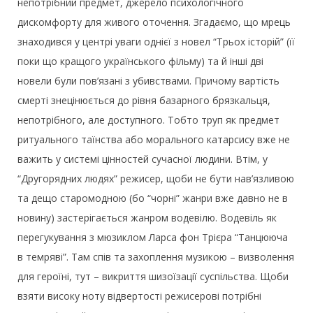
непотрібний предмет, джерело психологічного
дискомфорту для живого оточення. Згадаємо, що мрець
знаходився у центрі уваги однієї з новел “Трьох історій” (її
поки що кращого українського фільму) та й інші дві
новели були пов’язані з убивствами. Причому вартість
смерті знецінюється до рівня базарного брязкальця,
непотрібного, але доступного. Тобто труп як предмет
ритуального таїнства або морального катарсису вже не
важить у системі цінностей сучасної людини. Втім, у
“Другорядних людях” режисер, щоби не бути нав’язливою
та дещо старомодною (бо “чорні” жанри вже давно не в
новину) застерігається жанром водевілю. Водевіль як
перегукування з мюзиклом Ларса фон Трієра “Танцююча
в темряві”. Там спів та захоплення музикою – визволення
для героїні, тут – викриття шизоїзації суспільства. Щоби
взяти високу ноту відвертості режисерові потрібні