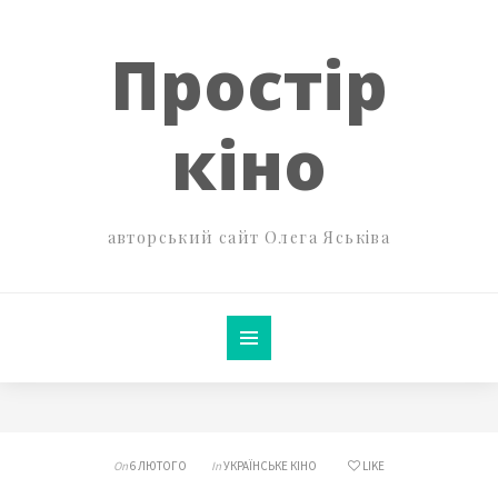
Простір
кіно
авторський сайт Олега Яськіва
On
6 ЛЮТОГО
In
УКРАЇНСЬКЕ КІНО
LIKE