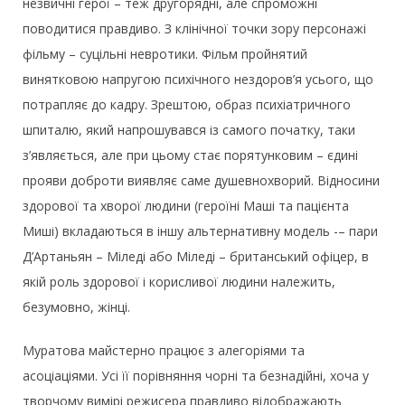
незвичні герої – теж другорядні, але спроможні
поводитися правдиво. З клінічної точки зору персонажі
фільму – суцільні невротики. Фільм пройнятий
винятковою напругою психічного нездоров’я усього, що
потрапляє до кадру. Зрештою, образ психіатричного
шпиталю, який напрошувався із самого початку, таки
з’являється, але при цьому стає порятунковим – єдині
прояви доброти виявляє саме душевнохворий. Відносини
здорової та хворої людини (героїні Маші та пацієнта
Миші) вкладаються в іншу альтернативну модель -– пари
Д’Артаньян – Міледі або Міледі – британський офіцер, в
якій роль здорової і корисливої людини належить,
безумовно, жінці.
Муратова майстерно працює з алегоріями та
асоціаціями. Усі її порівняння чорні та безнадійні, хоча у
творчому вимірі режисера правдиво відображають