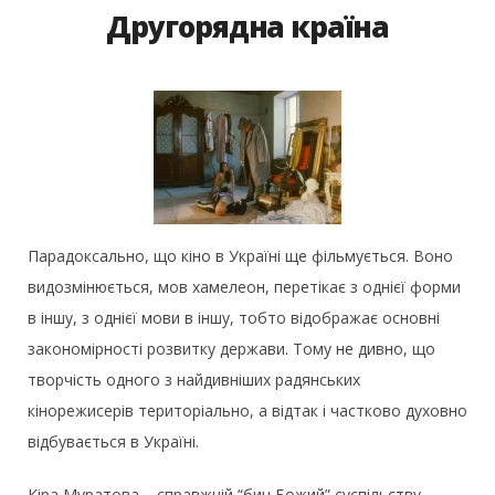
Другорядна країна
Парадоксально, що кіно в Україні ще фільмується. Воно
видозмінюється, мов хамелеон, перетікає з однієї форми
в іншу, з однієї мови в іншу, тобто відображає основні
закономірності розвитку держави. Тому не дивно, що
творчість одного з найдивніших радянських
кінорежисерів територіально, а відтак і частково духовно
відбувається в Україні.
Кіра Муратова – справжній “бич Божий” суспільству