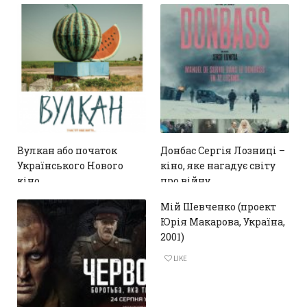
Вулкан або початок
Донбас Сергія Лозниці –
Українського Нового
кіно, яке нагадує світу
кіно
про війну
LIKE
3
Мій Шевченко (проект
Юрія Макарова, Україна,
2001)
LIKE