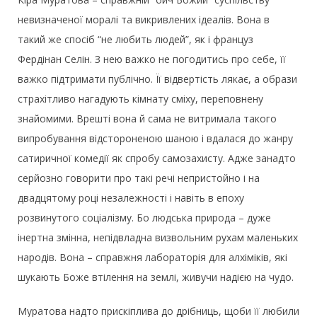
невизначеної моралі та викривлених ідеалів. Вона в
такий же спосіб “не любить людей”, як і француз
Фердінан Селін. З нею важко не погодитись про себе, її
важко підтримати публічно. Її відвертість лякає, а образи
страхітливо нагадують кімнату сміху, переповнену
знайомими. Врешті вона й сама не витримала такого
випробування відстороненою шаною і вдалася до жанру
сатиричної комедії як спробу самозахисту. Адже занадто
серйозно говорити про такі речі непристойно і на
двадцятому році незалежності і навіть в епоху
розвинутого соціалізму. Бо людська природа – дуже
інертна змінна, непідвладна визвольним рухам маленьких
народів. Вона – справжня лабораторія для алхіміків, які
шукають Боже втілення на землі, живучи надією на чудо.
Муратова надто прискіплива до дрібниць, щоби її любили