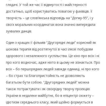
глядачі. У той же час її відвертості і майстерності
достатньо, щоб користуватись повагою у фахівців. Її
творчість – це слов’янська відповідь на “Догму-95”, і у
своїх моральних координатах вона значно випередила
зухвалих данців.
Один з кращих її фільмів “Другорядні люди” корисний як
шокова терапія від розтягнутої в часі ілюзії побудови
здорового і незалежного суспільства. Це кіно про всіх і ні
про кого водночас, адже ніхто в цьому не зізнається. Про
всіх – бо першорядних людей завжди одиниці, ні про кого
– бо страх та благопристойність не дозволяють
багатьом бути собою. “Другорядних людей” можна
також потрактувати і як своєрідну творчу проекцію
України в недалеке майбутнє, бо в епіцентрі сюжету –
ідіотизм середнього класу, який щойно формується в