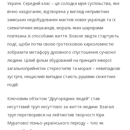
Україні. Середній клас – ця солодка мрія суспільства, яке
вічно наздоганяє, відтворена у вигляді непривітних
заміських недобудованих маєтків нових українців та їх
схематичних мешканців, мораль яких шарнірами
пов’язана зі способами життя. Власне звідти стартують
події, щоби потім своєю гротесковою карколомністю
зобразити метафору духовного спустошення сучасної
людини. Цілий фільм збудований на принципі інверсії
загальноприйнятих стереотипів та моралі – невипадкові
зустрічі, нещасливі випадки стають рушіями сюжетних
подій.
Ключовим об’єктом “Другорядних людей” став
несуттєвий труп несуттєвої за життя людини. Взагалі
труп перетворився на лейтмотив творчості Кіри
Муратової пізньо-українського періоду – тіло як