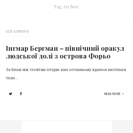
Tag Archive
ЕСЕЇ
6 ЛЮТОГО
Інгмар Бергман – північний оракул
людської долі з острова Форьо
За більш ніж столітню історію кіно останньому вдалося настільки
тісно...
READ MORE