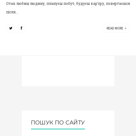
Отак любиш людину, плануєш побут, будуєш кар’єру, повертаєшся
після...
READ MORE
ПОШУК ПО САЙТУ