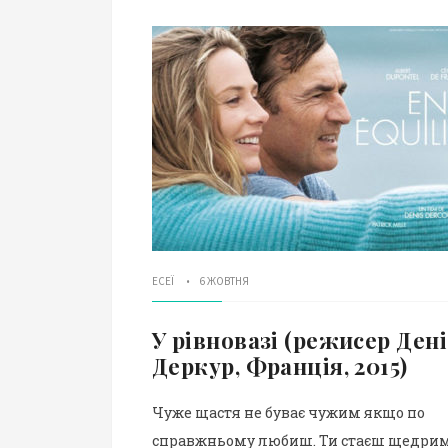
ЕСЕЇ
6 ЖОВТНЯ
У рівновазі (режисер Дені
Деркур, Франція, 2015)
Чуже щастя не буває чужим якщо по
справжньому любиш. Ти стаєш щедри