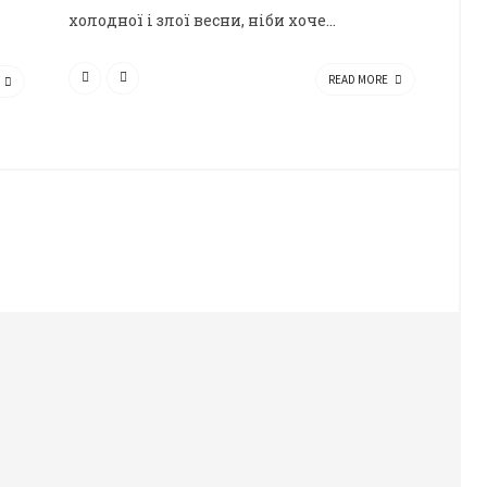
холодної і злої весни, ніби хоче...
READ MORE
E