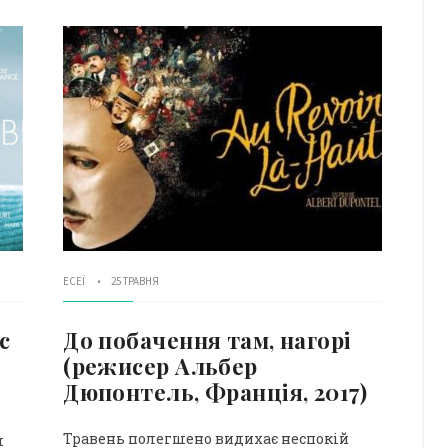
ЕСЕЇ
25 ТРАВНЯ
с
До побачення там, нагорі
(режисер Альбер
Дюпонтель, Франція, 2017)
Травень полегшено видихає неспокій
м