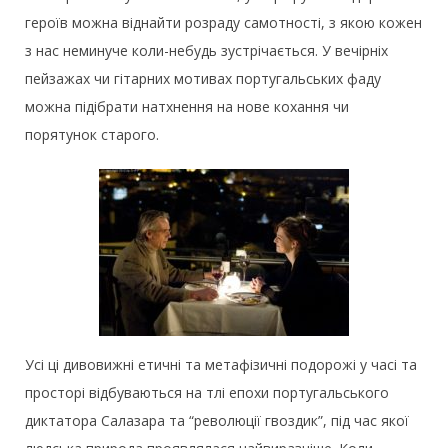
героїв можна віднайти розраду самотності, з якою кожен
з нас неминуче коли-небудь зустрічається. У вечірніх
пейзажах чи гітарних мотивах португальських фаду
можна підібрати натхнення на нове кохання чи
порятунок старого.
Усі ці дивовижні етичні та метафізичні подорожі у часі та
просторі відбуваються на тлі епохи португальського
диктатора Салазара та “революції гвоздик”, під час якої