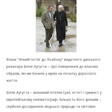
Фільм “Нічний потяг до Лісабону” видатного данського
режисера Білле Аугуста – про повернення до власних
образів, які ми бачили у мріях на початку дорослого
життя.
Білле Аугуста – визнаний інтелектуал, естет і гуманіст у
європейському кінематографі. Більшість його фільмів –
серйозні дослідження людської природи та світових