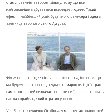
стає справжнім автором фільму, тому що все
найголовніше відбувається всередині людини. Такий
ефект – найбільший успіх будь-якого режисера і одна з
таємниць творчого стилю Аугуста.
Фільм повертає вдячність за прожите і надію на те, що
ми будемо врятовані від нудьги та марноти. Що “страх
самотності, який визначає наше життя”, не перетворить
нас на корабель, який втратив управління.
У лабіринтах вуличок Лісабона, у маршрутах подорожей