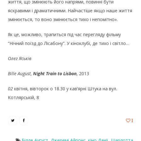
життя, що змінюють його напрями, повинні бути
яскравими і драматичними. Найчастіше якщо наше життя
змінюється, то воно змінюється тихо і непомітно».
Як це, можливо, трапиться під час перегляду фільму
“Нічний поїзд до Лісабону”. У кіноклубі, де тихо і світло…
Олег Яськів
Bille August,
Night Train to Lisbon
, 2013
02
квітня, вівторок о 18.30 у кав’ярні Штука на вул.
Котлярській, 8
1
Білле Аугуст
,
Джеремі Айронс
,
кіно Данії
,
Шарлотта