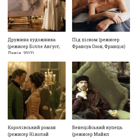
Дружина художника
Під піском (режисер
(режисер Білле Август,
Франсуа Озон, Франція)
Данія, 2012)
2
2
Королівський роман
Венеційський купець
(режисер Ніколай
(режисер Майкл