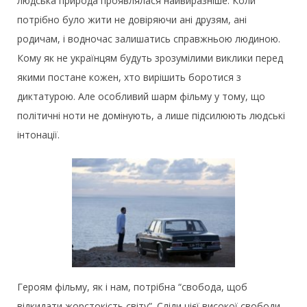
людська природа проявлялася найвиразніше. Коли
потрібно було жити не довіряючи ані друзям, ані
родичам, і водночас залишатись справжньою людиною.
Кому як не українцям будуть зрозумілими виклики перед
якими постане кожен, хто вирішить боротися з
диктатурою. Але особливий шарм фільму у тому, що
політичні ноти не домінують, а лише підсилюють людські
інтонації.
Героям фільму, як і нам, потрібна “свобода, щоб
відкидати жорстокість світу”. Сліди цієї високої свободи –