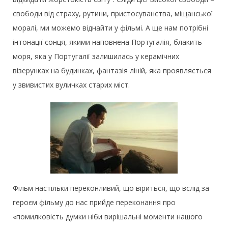
свободи від страху, рутини, пристосуванства, міщанської
моралі, ми можемо віднайти у фільмі. А ще нам потрібні
інтонації сонця, якими наповнена Португалія, блакить
моря, яка у Португалії залишилась у керамічних
візерунках на будинках, фантазія ліній, яка проявляється
у звивистих вуличках старих міст.
Фільм настільки переконливий, що віриться, що вслід за
героєм фільму до нас прийде переконання про
«помилковість думки ніби вирішальні моменти нашого