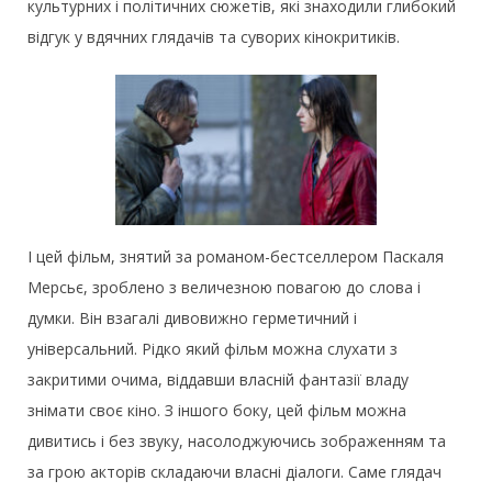
культурних і політичних сюжетів, які знаходили глибокий
відгук у вдячних глядачів та суворих кінокритиків.
І цей фільм, знятий за романом-бестселлером Паскаля
Мерсьє, зроблено з величезною повагою до слова і
думки. Він взагалі дивовижно герметичний і
універсальний. Рідко який фільм можна слухати з
закритими очима, віддавши власній фантазії владу
знімати своє кіно. З іншого боку, цей фільм можна
дивитись і без звуку, насолоджуючись зображенням та
за грою акторів складаючи власні діалоги. Саме глядач