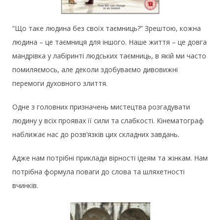
“Що таке людина без своїх таємниць?” Зрештою, кожна
людина – це таємниця для іншого. Наше життя – це довга
мандрівка у лабіринті людських таємниць, в якій ми часто
помиляємось, але деколи здобуваємо дивовижні
перемоги духовного злиття.
Одне з головних призначень мистецтва розгадувати
людину у всіх проявах її сили та слабкості. Кінематограф
наближає нас до розв’язків цих складних завдань.
Адже нам потрібні приклади вірності ідеям та жінкам. Нам
потрібна формула поваги до слова та шляхетності
вчинків.