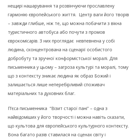
нещирі нашарування та розвінчуючи прославлену
гармонію європейського життя. Центр ваги його творів
– завжди глибше, ніж те, що можна побачити з вікна
туристичного автобуса або почути з промов
єврокомісарів. З них проглядає невпевнена у собі
людина, сконцентрована на сценарії особистого
добробуту та зручної конформістської моралі. Для
письменника у цьому – загроза культурі та моралі, тому
що з контексту зникає людина як образ Божий і
залишається лише неперебірливий споживач
матеріальних та духовних благ.
П’єса письменника “Візит старої пані” – одна з
найвідоміших у його творчості і можна навіть сказати,
що культова для європейського культурного контексту.
Вона багато разів ставилася на сценах світу і