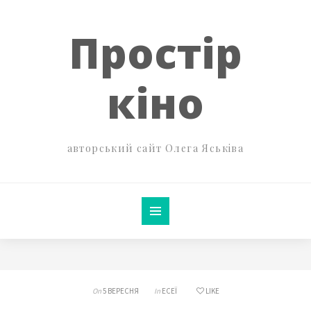
Простір
кіно
авторський сайт Олега Яськіва
On
5 ВЕРЕСНЯ
In
ЕСЕЇ
LIKE