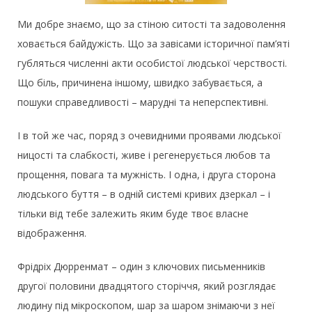
Ми добре знаємо, що за стіною ситості та задоволення
ховається байдужість. Що за завісами історичної пам’яті
губляться численні акти особистої людської черствості.
Що біль, причинена іншому, швидко забувається, а
пошуки справедливості – марудні та неперспективні.
І в той же час, поряд з очевидними проявами людської
ницості та слабкості, живе і регенерується любов та
прощення, повага та мужність. І одна, і друга сторона
людського буття – в одній системі кривих дзеркал – і
тільки від тебе залежить яким буде твоє власне
відображення.
Фрідріх Дюрренмат – один з ключових письменників
другої половини двадцятого сторіччя, який розглядає
людину під мікроскопом, шар за шаром знімаючи з неї