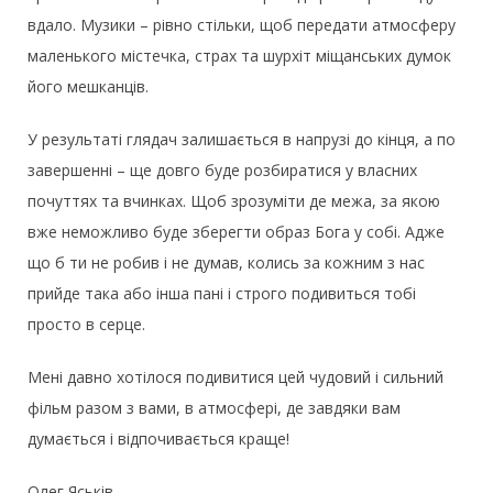
вдало. Музики – рівно стільки, щоб передати атмосферу
маленького містечка, страх та шурхіт міщанських думок
його мешканців.
У результаті глядач залишається в напрузі до кінця, а по
завершенні – ще довго буде розбиратися у власних
почуттях та вчинках. Щоб зрозуміти де межа, за якою
вже неможливо буде зберегти образ Бога у собі. Адже
що б ти не робив і не думав, колись за кожним з нас
прийде така або інша пані і строго подивиться тобі
просто в серце.
Мені давно хотілося подивитися цей чудовий і сильний
фільм разом з вами, в атмосфері, де завдяки вам
думається і відпочивається краще!
Олег Яськів