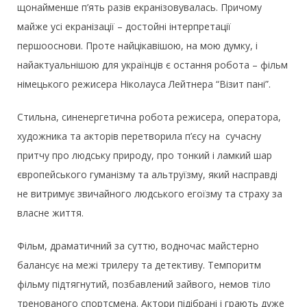
щонайменше п’ять разів екранізовувалась. Причому
майже усі екранізації – достойні інтерпретації
першооснови. Проте найцікавішою, на мою думку, і
найактуальнішою для українців є остання робота – фільм
німецького режисера Ніколауса Лейтнера “Візит пані”.
Стильна, синенергетична робота режисера, оператора,
художника та акторів перетворила п’єсу на сучасну
притчу про людську природу, про тонкий і ламкий шар
європейського гуманізму та альтруїзму, який насправді
не витримує звичайного людського егоїзму та страху за
власне життя.
Фільм, драматичний за суттю, водночас майстерно
балансує на межі трилеру та детективу. Темпоритм
фільму підтягнутий, позбавлений зайвого, немов тіло
тренованого спортсмена. Актори підібрані і грають дуже