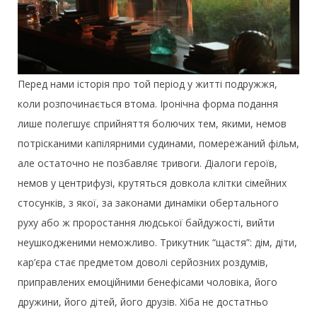
Перед нами історія про той період у житті подружжя,
коли розпочинається втома. Іронічна форма подання
лише полегшує сприйняття болючих тем, якими, немов
потрісканими капілярними судинами, помережаний фільм,
але остаточно не позбавляє тривоги. Діалоги героїв,
немов у центрифузі, крутяться довкола клітки сімейних
стосунків, з якої, за законами динаміки обертального
руху або ж проростання людської байдужості, вийти
неушкодженими неможливо. Трикутник “щастя”: дім, діти,
кар’єра стає предметом доволі серйозних роздумів,
приправлених емоційними бенефісами чоловіка, його
дружини, його дітей, його друзів. Хіба не достатньо