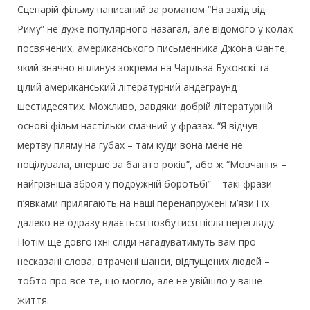
Сценарій фільму написаний за романом “На захід від
Риму” не дуже популярного назагал, але відомого у колах
посвячених, американського письменника Джона Фанте,
який значно вплинув зокрема на Чарльза Буковскі та
цілий американський літературний андеграунд
шестидесятих. Можливо, завдяки добрій літературній
основі фільм настільки смачний у фразах. “Я відчув
мертву пляму на губах – там куди вона мене не
поцілувала, вперше за багато років”, або ж “Мовчання –
найгрізніша зброя у подружній боротьбі” – такі фрази
п’явками прилягають на наші перенапружені м’язи і їх
далеко не одразу вдається позбутися після перегляду.
Потім ще довго їхні сліди нагадуватимуть вам про
несказані слова, втрачені шанси, відпущених людей –
тобто про все те, що могло, але не увійшло у ваше
життя.