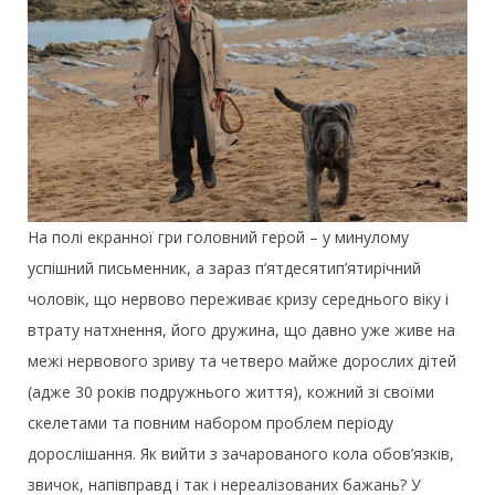
На полі екранної гри головний герой – у минулому
успішний письменник, а зараз п’ятдесятип’ятирічний
чоловік, що нервово переживає кризу середнього віку і
втрату натхнення, його дружина, що давно уже живе на
межі нервового зриву та четверо майже дорослих дітей
(адже 30 років подружнього життя), кожний зі своїми
скелетами та повним набором проблем періоду
дорослішання. Як вийти з зачарованого кола обов’язків,
звичок, напівправд і так і нереалізованих бажань? У