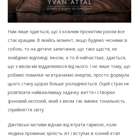
Нам лише здається, що з кожним прожитим роком все
стає кращим. В якийсь момент, якщо будемо чесними зі
собою, то на дитяче запитання, що таке щастя, не
знайдемо відповіді. Інколи, а то й найчастіше, здається,
що з віком ми віддаляємося від нього. І не лише тому, що
робимо помилки чи втрачаємо енергію, просто формула
цього стану щораз більше ускладнюється. Оцей страх не
розв’язати найважливішу задачку життя і створює
фоновий неспокій, який з віком так змінює тональність
сприйняття світу.
Дантівські мотиви відчаю від втрати гармонії, коли
людина проминає зрілість літ і вступає в осінній етап