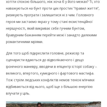
хотіти спокою більшого, ніж хоча б у його межах? Ті, хто
наважуються на бунт проти цих простих “правил життя”,
ризикують програти і залишитися ні з чим. Головного
героя ми застаємо якраз у тому стані екзистенційної
нерішучості, який викриває себе гучним бунтом,
бравурним бажанням перейти межі і занадто далекими
романтичними мріями.
Для того щоб підкреслити головне, режисер та
сценаристи вдаються до відволікаючого і дещо
іронічного маневру, вводячи в епіцентр історії собаку –
великого, впертого, кумедного і фартового мастифа.
Тож стріли людських конфліктів немов тенісні м’ячики
відбиваються від нього, щоб іще з більшою енергією
влучати у ціль.