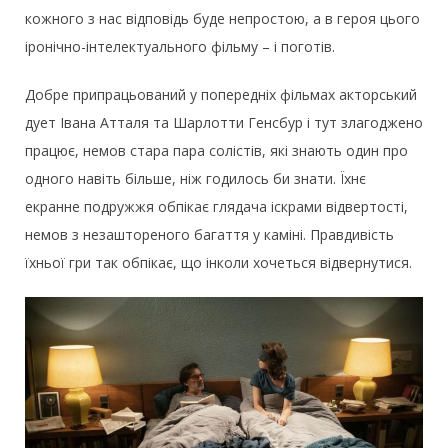
кожного з нас відповідь буде непростою, а в героя цього
іронічно-інтелектуального фільму – і поготів.
Добре припрацьований у попередніх фільмах акторський
дует Івана Атталя та Шарлотти Генсбур і тут злагоджено
працює, немов стара пара солістів, які знають один про
одного навіть більше, ніж годилось би знати. Їхнє
екранне подружжя обпікає глядача іскрами відвертості,
немов з незаштореного багаття у каміні. Правдивість
їхньої гри так обпікає, що інколи хочеться відвернутися.