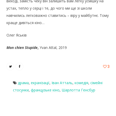
виході, замість чеку він залишить вам легку усмішку на
устах, тепло у серці і те, до чого ми ще зі школи
навчились легковажно ставитись – віру у майбутнє. Тому
краще дивіться кіно…
Олег Яськів
Mon chien Stupide
,
Yvan Attal, 2019
3
драма
,
екранізації
,
Іван Атталь
,
комедія
,
сімейні
стосунки
,
французьке кіно
,
Шарлотта Генсбур