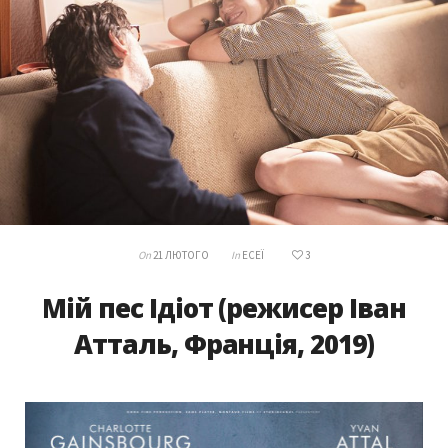
On
21 ЛЮТОГО
In
ЕСЕЇ
3
Мій пес Ідіот (режисер Іван
Атталь, Франція, 2019)