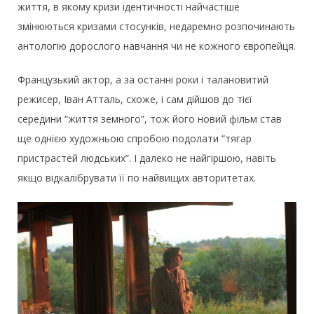
життя, в якому кризи ідентичності найчастіше
змінюються кризами стосунків, недаремно розпочинають
антологію дорослого навчання чи не кожного європейця.
Французький актор, а за останні роки і талановитий
режисер, Іван Атталь, схоже, і сам дійшов до тієї
середини “життя земного”, тож його новий фільм став
ще однією художньою спробою подолати “тягар
пристрастей людських”. І далеко не найгіршою, навіть
якщо відкалібрувати її по найвищих авторитетах.