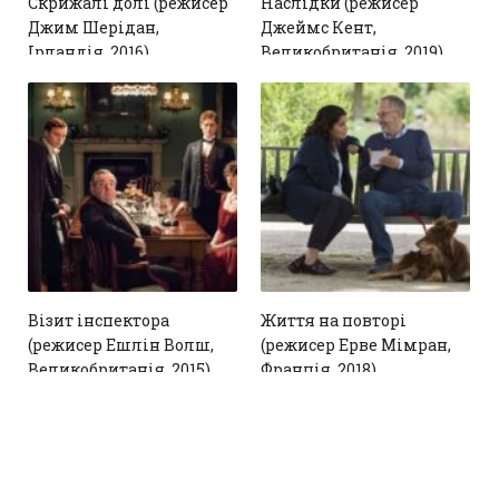
Скрижалі долі (режисер
Наслідки (режисер
Джим Шерідан,
Джеймс Кент,
Ірландія, 2016)
Великобританія, 2019)
1
1
Візит інспектора
Життя на повторі
(режисер Ешлін Волш,
(режисер Ерве Мімран,
Великобританія, 2015)
Франція, 2018)
1
6