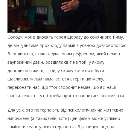
Солодкі мрії відносять героя щоразу до сонячного Риму,
де він ділитиме прохолоду парків з уявною довговолосою
блондинкою, стають джазовим рефреном, який немов
заупокійний дзвін, розділяє світ на той, у якому
доводиться жити, і той, у якому хочеться бути
щасливим. Фільм намагається стерти цю межу,
переконати нас, що “тої сторони” немає, що всі наші
шанси лежать тут, і треба просто навчитися їх помічати.
Для усіх, хто потерпають від психологічних чи життєвих
напружень (а таких більшість) цей фільм може успішно
замінити сеанс у психотерапевта. З різницею, що на