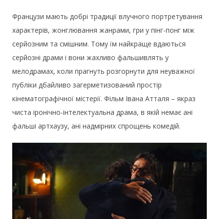
Французи мають добрі традиції влучного портретування
характерів, жонглювання жанрами, гри у пінг-понг між
серйозним та смішним. Тому їм найкраще вдаються
серйозні драми і вони жахливо фальшивлять у
мелодрамах, коли прагнуть розгорнути для неуважної
публіки дбайливо загерметизований простір
кінематографічної містерії. Фільм Івана Атталя – якраз
чиста іронічно-інтелектуальна драма, в якій немає ані
фальші артхаузу, ані надмірних спрощень комедій.