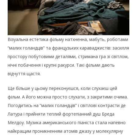
Візуальна естетика фільму натхненна, мабуть, роботами
“малих голандців” та французьких караваджистів: засилля
простору побутовими деталями, стримана гра зі світлом,
нічні побачення і крупні ракурси. Такі фільми дають
відчуття щастя.
Ще більше у цьому переконуєшся, коли слухаєш цей
фільм. А його можна просто слухати, з закритими очима.
Погодитись на “малих голандців” і світлові контрасти де
Латура і прийняти теплий фортепіанний душ Бреда
Мелдоу. Музика американського піаніста стала напевно
найкращим проникненням атомів джазу у молекулярну