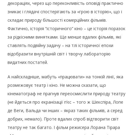
декораціях, через що переконливість оповіді практично
зникає і глядачі спостерігають за «грою в історію», що і
складає природу більшості комерційних фільмів.
Фактично, історія “історичного” кіно – це історія поразок
за рідкісними винятками. Ще менше вдалих фільмів, які
ставлять подвійну задачу – на тлі історичної епохи
відобразити внутрішній світ і творчу лабораторію
видатних постатей.
А найскладніше, мабуть «працювати» на тонкій лінії, яка
розмежовує театр і кіно. Не можна сказати, що
кінематограф не прагнув переосмислити природу театру
(не йдеться про екранізації п’єс – того ж Шекспіра, Лопе
де Веги, Вальда чи інших – якраз таких фільмів, а серед
добрих, немало). Проте вдалих спроб відтворити світ
театру не так багато. І фільм режисера Лорана Тірара