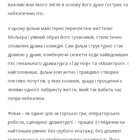
важливі віхи якого лягли в основу його дуже гострих та
небезпечних п’єс.
У цьому фільмі майстерно переплетені життєпис
Мольєра і уявний образ його сучасників, стилістично
сплавлені драма і комедія. Сам фільм структурно стає
драмою у драмі, комбінуючи сюжетні ходи найвідоміших
п’єс геніального драматурга «Тартюф» та «Мізантроп». І
найголовніше, фільм елегантно і правдиво створює
плетиво почуттів, у яких кохання, зрада і прощення є
лініями одного лабіринту життя, який так вабить нас
попри небезпеки.
Фільм – як єдине ціле акторської гри, операторської
роботи, сценарної драматургії – працює з глядачем на
найтонших рівнях: без грубого епатажу, без дешевої
скандальності та необґрунтованої оголеності. Його