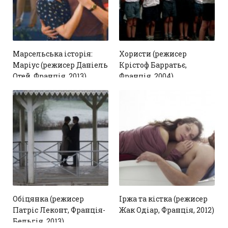
Марсельська історія:
Хористи (режисер
Маріус (режисер Даніель
Крістоф Барратьє,
Отей, Франція, 2013)
Франція, 2004)
1
1
Обіцянка (режисер
Іржа та кістка (режисер
Патріс Леконт, Франція-
Жак Одіар, Франція, 2012)
Бельгія, 2013)
1