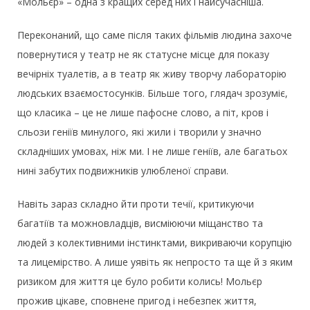
«Мольєр» – одна з кращих серед них і найсучасніша.
Переконаний, що саме після таких фільмів людина захоче
повернутися у театр не як статусне місце для показу
вечірніх туалетів, а в театр як живу творчу лабораторію
людських взаємостосунків. Більше того, глядач зрозуміє,
що класика – це не лише пафосне слово, а піт, кров і
сльози геніїв минулого, які жили і творили у значно
складніших умовах, ніж ми. І не лише геніїв, але багатьох
нині забутих подвижників улюбленої справи.
Навіть зараз складно йти проти течії, критикуючи
багатіїв та можновладців, висміюючи міщанство та
людей з колективними інстинктами, викриваючи корупцію
та лицемірство. А лише уявіть як непросто та ще й з яким
ризиком для життя це було робити колись! Мольєр
прожив цікаве, сповнене пригод і небезпек життя,