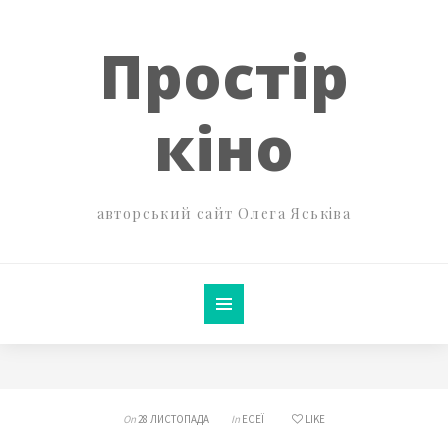
Простір
кіно
авторський сайт Олега Яськіва
On
28 ЛИСТОПАДА
In
ЕСЕЇ
LIKE