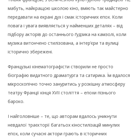
мабуть, найкращою школою кіно, вміють так майстерно
передавати на екрані дух і смак історичних епох. Коли
повага і увага виявляється у найменших деталях – від
підбору акторів до останнього ґудзика на камзолі, коли
музика витончено стилізована, а інтер’єри та вулиці
історично збережені.
Французькі кінематографісти створили не просто
біографію видатного драматурга та сатирика. Їм вдалося
мікроскопічно точно зануритись у розкішну атмосферу
театру Франції кінця XVII століття – епохи пізнього
бароко.
І найголовніше – те, що авторам вдалось уникнути
невдалої траєкторії багатьох кіностилізацій минулих
епох, коли сучасні актори грають в історичних