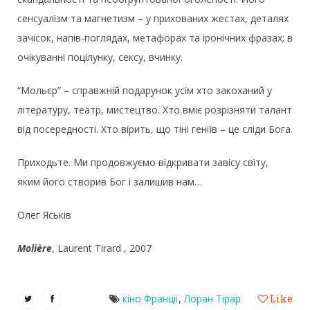
сенсуалізм та магнетизм – у прихованих жестах, деталях
зачісок, напів-поглядах, метафорах та іронічних фразах; в
очікуванні поцілунку, сексу, вчинку.
“Мольєр” – справжній подарунок усім хто закоханий у
літературу, театр, мистецтво. Хто вміє розрізняти талант
від посередності. Хто вірить, що тіні генїів – це сліди Бога.
Приходьте. Ми продовжуємо відкривати завісу світу,
яким його створив Бог і залишив нам…
Олег Яськів
Molière
, Laurent Tirard , 2007
кіно Франції
,
Лоран Тірар
Like