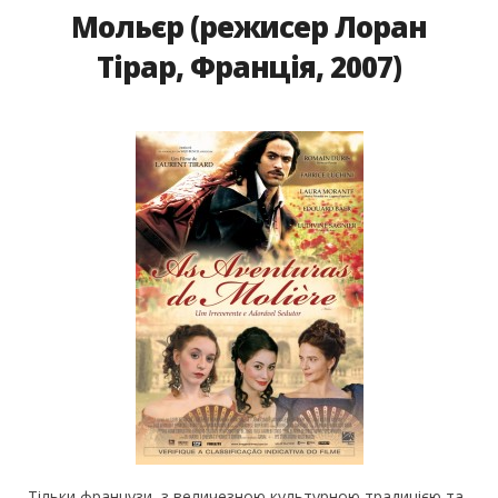
Мольєр (режисер Лоран
Тірар, Франція, 2007)
Тільки французи, з величезною культурною традицією та,