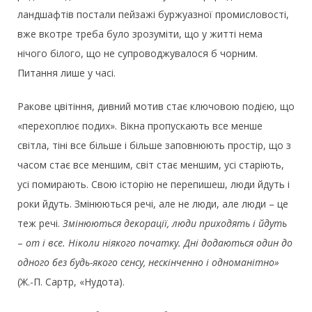
ландшафтів постали пейзажі буржуазної промисловості,
вже вкотре треба було зрозуміти, що у житті нема
нічого білого, що не супроводжувалося б чорним.
Питання лише у часі.
Ракове цвітіння, дивний мотив стає ключовою подією, що
«перехоплює подих». Вікна пропускають все менше
світла, тіні все більше і більше заповнюють простір, що з
часом стає все меншим, світ стає меншим, усі старіють,
усі помирають. Свою історію не перепишеш, люди йдуть і
роки йдуть. Змінюються речі, але не люди, але люди – це
теж речі.
Змінюються декорації, люди приходять і йдуть
–
от і все. Ніколи ніякого початку. Дні додаються один до
одного без будь-якого сенсу, нескінченно і одноманітно»
(Ж.-П. Сартр, «Нудота).