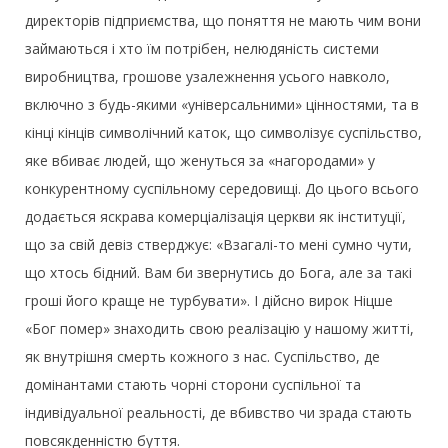
директорів підприємства, що поняття не мають чим вони
займаються і хто їм потрібен, нелюдяність системи
виробництва, грошове узалежнення усього навколо,
включно з будь-якими «універсальними» цінностями, та в
кінці кінців символічний каток, що символізує суспільство,
яке вбиває людей, що женуться за «нагородами» у
конкурентному суспільному середовищі. До цього всього
додається яскрава комерціалізація церкви як інституції,
що за свій девіз стверджує: «Взагалі-то мені сумно чути,
що хтось бідний. Вам би звернутись до Бога, але за такі
гроші його краще не турбувати». І дійсно вирок Ніцше
«Бог помер» знаходить свою реалізацію у нашому житті,
як внутрішня смерть кожного з нас. Суспільство, де
домінантами стають чорні сторони суспільної та
індивідуальної реальності, де вбивство чи зрада стають
повсякденністю буття.