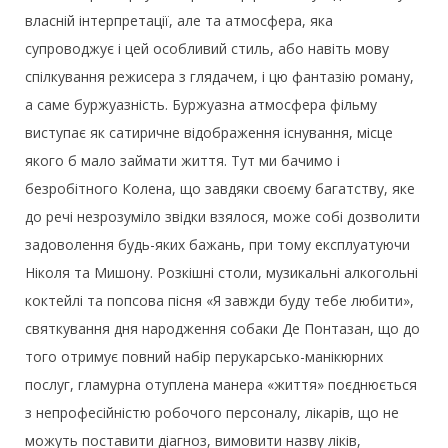
власній інтерпретації, але та атмосфера, яка
супроводжує і цей особливий стиль, або навіть мову
спілкування режисера з глядачем, і цю фантазію роману,
а саме буржуазність. Буржуазна атмосфера фільму
виступає як сатиричне відображення існування, місце
якого б мало займати життя. Тут ми бачимо і
безробітного Колена, що завдяки своєму багатству, яке
до речі незрозуміло звідки взялося, може собі дозволити
задоволення будь-яких бажань, при тому експлуатуючи
Ніколя та Мишону. Розкішні столи, музикальні алкогольні
коктейлі та попсова пісня «Я завжди буду тебе любити»,
святкування дня народження собаки Де Понтазан, що до
того отримує повний набір перукарсько-манікюрних
послуг, гламурна отуплена манера «життя» поєднюється
з непрофесійністю робочого персоналу, лікарів, що не
можуть поставити діагноз, вимовити назву ліків,