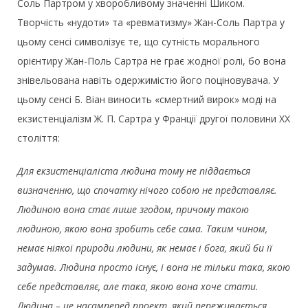
Соль Партром у хворобливому значенні Шиком.
Творчість «нудоти» та «ревматизму» Жан-Соль Партра у
цьому сенсі символізує те, що сутність морального
орієнтиру Жан-Поль Сартра не грає жодної ролі, бо вона
знівельована навіть одержимістю його поціновувача. У
цьому сенсі Б. Віан виносить «смертний вирок» моді на
екзистенціалізм Ж. П. Сартра у Франції другої половини ХХ
століття:
Для екзистенціаліста людина тому не піддається
визначенню, що спочатку нічого собою не представляє.
Людиною вона стає лише згодом, причому такою
людиною, якою вона зробить себе сама. Таким чином,
немає ніякої природи людини, як немає і бога, який би її
задумав. Людина просто існує, і вона не тільки така, якою
себе представляє, але така, якою вона хоче стати.
Людина – це насамперед проект, який переживається