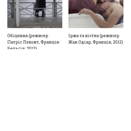
Обіцянка (режисер
Іржа та кістка (режисер
Патріс Леконт, Франція-
Жак Одіар, Франція, 2012)
Бельгія, 2013)
1
1