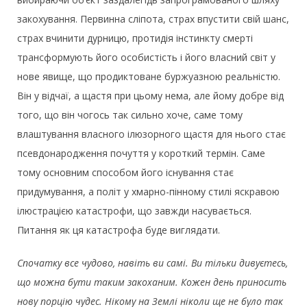
закохування. Первинна сліпота, страх впустити свій шанс,
страх вчинити дурницю, протидія інстинкту смерті
трансформують його особистість і його власний світ у
нове явище, що продиктоване буржуазною реальністю.
Він у відчаї, а щастя при цьому нема, але йому добре від
того, що він чогось так сильно хоче, саме тому
влаштування власного ілюзорного щастя для нього стає
псевдонародження почуття у короткий термін. Саме
тому основним способом його існування стає
придумування, а політ у хмарно-пінному стилі яскравою
ілюстрацією катастрофи, що завжди насувається.
Питання як ця катастрофа буде виглядати.
Спочатку все чудово, навіть ви самі. Ви тільки дивуєтесь,
що можна бути таким закоханим. Кожен день приносить
нову порцію чудес. Нікому на Землі ніколи ще не було так