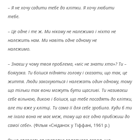
– Я не хочу садити тебе до клітки. Я хочу любити
тебе.
– Це одне і те ж. Ми нікому не належимо і ніхто не
належить нам. Ми навіть одне одному не
належимо
– Знаєш у чому твоя проблема, «міс не знати хто»? Ти –
боягузка. Ти боїшся підняти голову і сказати, що так, це
життя. Люди закохуються і належать один одному, тому
що тільки так вони можуть бути щасливі. Ти називаєш
себе вільною, дикою і боїшся, що тебе посадять до клітки,
але ти вже у клітці. Ти сама її для себе зробила. Куди б ти
не їхала вона не має меж, тому що все одно прибіжиш до
самої себе».
(Фільм «Сніданок у Тіффані, 1961 р.)