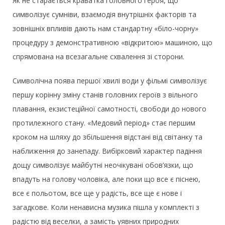
Як не старається краватка головного героя, що
символізує сумніви, взаємодія внутрішніх факторів та
зовнішніх впливів дають нам стандартну «біло-чорну»
процедуру з демонстративною «відкритою» машиною, що
спрямована на всезагальне схвалення зі сторони.
Символічна поява першої хвилі води у фільмі символізує
першу корінну зміну станів головних героїв з вільного
плавання, екзистеційної самотності, свободи до нового
протилежного стану. «Медовий період» стає першим
кроком на шляху до збільшення відстані від світанку та
наближення до занепаду. Вибірковий характер падіння
дощу символізує майбутні неочікувані обов’язки, що
впадуть на голову чоловіка, але поки що все є піснею,
все є польотом, все ще у радість, все ще є нове і
загадкове. Коли ненависна музика пішла у комплекті з
радістю від веселки, а замість уявних природних