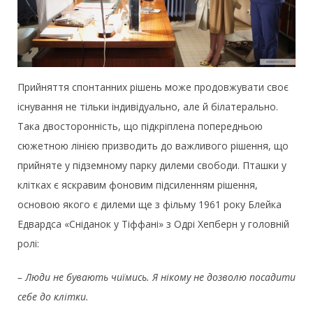
Прийняття спонтанних рішень може продовжувати своє
існування не тільки індивідуально, але й білатерально.
Така двосторонність, що підкріплена попередньою
сюжетною лінією призводить до важливого рішення, що
прийняте у підземному парку дилеми свободи. Пташки у
клітках є яскравим фоновим підсиленням рішення,
основою якого є дилеми ще з фільму 1961 року Блейка
Едвардса «Сніданок у Тіффані» з Одрі Хепберн у головній
ролі:
– Люди не бувають чиїмись. Я нікому не дозволю посадити
себе до клітки.