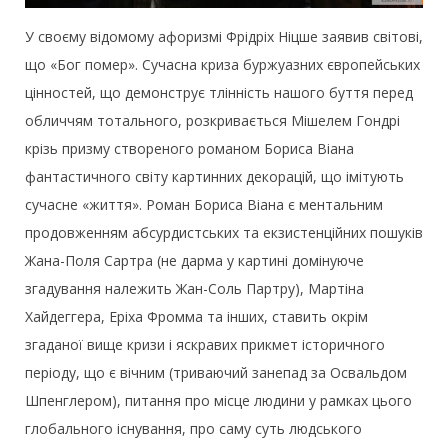
У своєму відомому афоризмі Фрідріх Ніцше заявив світові,
що «Бог помер». Сучасна криза буржуазних європейських
цінностей, що демонструє тлінність нашого буття перед
обличчям тотального, розкривається Мішелем Гондрі
крізь призму створеного романом Бориса Віана
фантастичного світу картинних декорацій, що імітують
сучасне «життя». Роман Бориса Віана є ментальним
продовженням абсурдистських та екзистенційних пошуків
Жана-Поля Сартра (не дарма у картині домінуюче
згадування належить Жан-Соль Партру), Мартіна
Хайдеггера, Еріха Фромма та інших, ставить окрім
згаданої вище кризи і яскравих прикмет історичного
періоду, що є вічним (триваючий занепад за Освальдом
Шпенглером), питання про місце людини у рамках цього
глобального існування, про саму суть людського