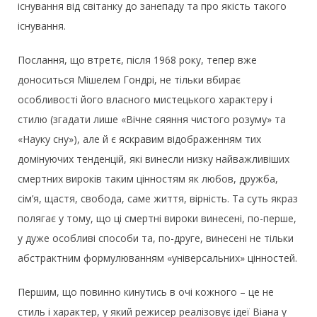
існування від світанку до занепаду та про якість такого
існування.
Послання, що втретє, після 1968 року, тепер вже
доноситься Мішелем Гондрі, не тільки вбирає
особливості його власного мистецького характеру і
стилю (згадати лише «Вічне сяяння чистого розуму» та
«Науку сну»), але й є яскравим відображенням тих
домінуючих тенденцій, які винесли низку найважливіших
смертних вироків таким цінностям як любов, дружба,
сім’я, щастя, свобода, саме життя, вірність. Та суть якраз
полягає у тому, що ці смертні вироки винесені, по-перше,
у дуже особливі способи та, по-друге, винесені не тільки
абстрактним формулюванням «універсальних» цінностей.
Першим, що повинно кинутись в очі кожного – це не
стиль і характер, у який режисер реалізовує ідеї Віана у