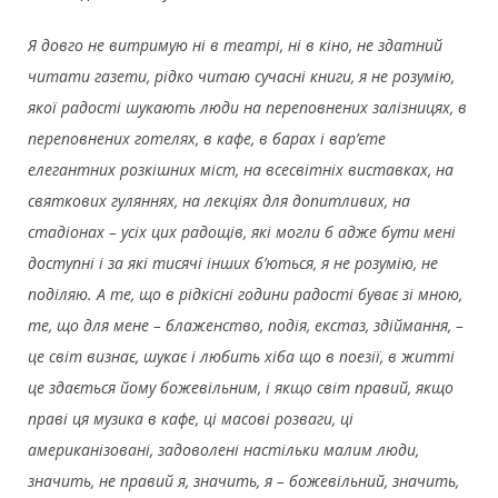
Я довго не витримую ні в театрі, ні в кіно, не здатний
читати газети, рідко читаю сучасні книги, я не розумію,
якої радості шукають люди на переповнених залізницях, в
переповнених готелях, в кафе, в барах і вар’єте
елегантних розкішних міст, на всесвітніх виставках, на
святкових гуляннях, на лекціях для допитливих, на
стадіонах – усіх цих радощів, які могли б адже бути мені
доступні і за які тисячі інших б’ються, я не розумію, не
поділяю. А те, що в рідкісні години радості буває зі мною,
те, що для мене – блаженство, подія, екстаз, здіймання, –
це світ визнає, шукає і любить хіба що в поезії, в житті
це здається йому божевільним, і якщо світ правий, якщо
праві ця музика в кафе, ці масові розваги, ці
американізовані, задоволені настільки малим люди,
значить, не правий я, значить, я – божевільний, значить,