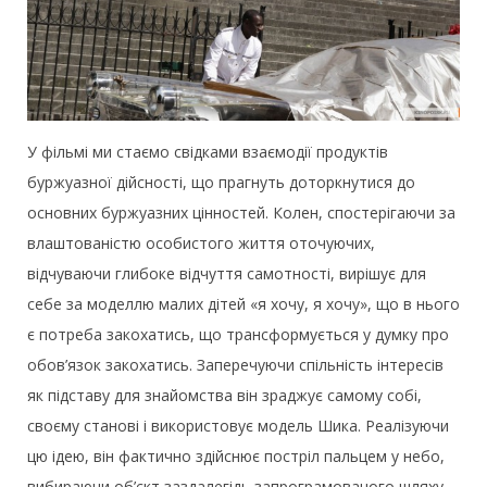
У фільмі ми стаємо свідками взаємодії продуктів
буржуазної дійсності, що прагнуть доторкнутися до
основних буржуазних цінностей. Колен, спостерігаючи за
влаштованістю особистого життя оточуючих,
відчуваючи глибоке відчуття самотності, вирішує для
себе за моделлю малих дітей «я хочу, я хочу», що в нього
є потреба закохатись, що трансформується у думку про
обов’язок закохатись. Заперечуючи спільність інтересів
як підставу для знайомства він зраджує самому собі,
своєму станові і використовує модель Шика. Реалізуючи
цю ідею, він фактично здійснює постріл пальцем у небо,
вибираючи об’єкт заздалегідь запрограмованого шляху