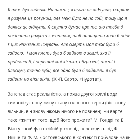
Я теж був зайвим. На щастя, я цього не відчував, скоріше
я розумів це розумом, але мені було не по собі, тому що я
боявся це відчути. Я смутно думав про те, що треба б
покінчити рахунки з життям, щоб винищити хоча б одне
з цих нікчемних існувань. Але смерть моя теж була б
зайвою. І моя плоть була б зайвою в землі, яка її
прийняла б, і нарешті мої кістки, обгризені, чисті і
блискучі, точно зуби, все одно були б зайвими: я був
зайвим на віки віків.
(Ж.-П. Сартр, «Нудота»).
Занепад стає реальністю, а поява другої хвилі води
символізує нову зміну стану головного героя (він знову
вільний, він знову нікому нічого не повинен). Чи варте
таке «життя» того, щоб його прожити? М. Гондрі та Б.
Віан у своїй фантазійній розповіді переходять від Ф.
Ніцше та Ф. М. Достоєвського в контексті побудови чаши