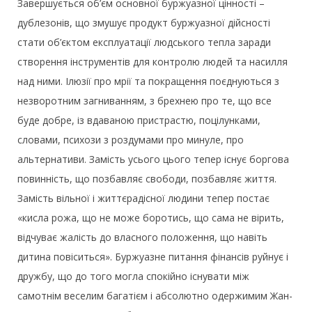
Завершується об’єм основної буржуазної цінності –
дублезонів, що змушує продукт буржуазної дійсності
стати об’єктом експлуатації людського тепла заради
створення інструментів для контролю людей та насилля
над ними. Ілюзії про мрії та покращення поєднуються з
незворотним загниванням, з брехнею про те, що все
буде добре, із вдаваною пристрастю, поцілунками,
словами, психози з роздумами про минуле, про
альтернативи. Замість усього цього тепер існує боргова
повинність, що позбавляє свободи, позбавляє життя.
Замість вільної і життєрадісної людини тепер постає
«кисла рожа, що не може боротись, що сама не вірить,
відчуває жалість до власного положення, що навіть
дитина повіситься». Буржуазне питання фінансів руйнує і
дружбу, що до того могла спокійно існувати між
самотнім веселим багатієм і абсолютно одержимим Жан-