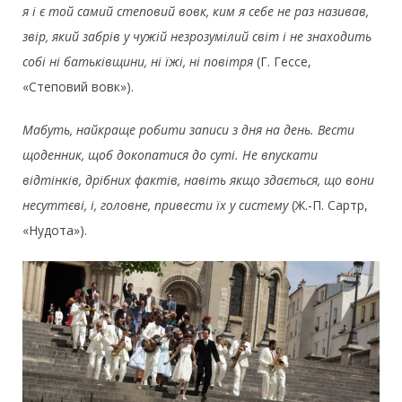
я і є той самий степовий вовк, ким я себе не раз називав,
звір, який забрів у чужій незрозумілий світ і не знаходить
собі ні батьківщини, ні їжі, ні повітря
(Г. Гессе,
«Степовий вовк»).
Мабуть, найкраще робити записи з дня на день. Вести
щоденник, щоб докопатися до суті. Не впускати
відтінків, дрібних фактів, навіть якщо здається, що вони
несуттєві, і, головне, привести їх у систему
(Ж.-П. Сартр,
«Нудота»).