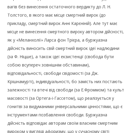
вагів без винесення остаточного вердикту до Л. Н.
Толстого, в якого має місце смертний вирок (до
прикладу, смертний вирок Анні Карєніній). Але тут має
місце не винесення смертного вироку автором дійсності,
як у «Меланхолії» Ларса фон Трієра, а буржуазна
дійсність виносить свій смертний вирок ідеї надлюдини
(за Ф. Ніцше), а також ідеї екзистенції (свобода бути
собою всупереч зовнішнім обставинам),
відповідальності, свободи свідомості (за Дж.
Крішнамурті), індивідуальності, бо замість них постають
залежності та втечі від свободи (за Е.Фроммом) та культ
масовості (за Ортега-і-Гассетом), що реалізується у
гонитві за видуманими універсальними цінностями, що є
інструментами позбавлення свободи. Буржуазна
дійсність відповідає авторам своїм власним смертним
вироком у вигляді афоризму, що у сучасному світі