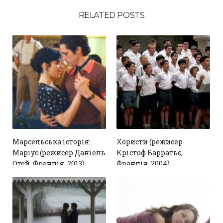
RELATED POSTS
Марсельська історія:
Хористи (режисер
Маріус (режисер Даніель
Крістоф Барратьє,
Отей, Франція, 2013)
Франція, 2004)
1
1