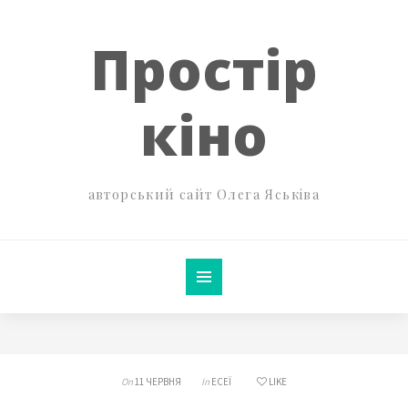
Простір
кіно
авторський сайт Олега Яськіва
On
11 ЧЕРВНЯ
In
ЕСЕЇ
LIKE