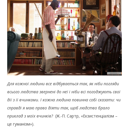
Для кожної людини все відбувається так, як ніби погляди
всього людства звернені до неї і ніби всі погоджують свої
дії з її вчинками. І кожна людина повинна собі сказати: чи
справді я маю право діяти так, щоб людство брало
приклад з моїх вчинків?
(Ж.-П. Сартр, «Екзистенціалізм –
це гуманізм»).