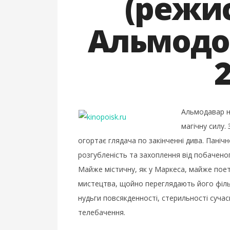
(режи
Альмодов
2
Альмодавар н
магічну силу.
огортає глядача по закінченні дива. Паніч
розгубленість та захоплення від побаченог
Майже містичну, як у Маркеса, майже поети
мистецтва, щойно переглядають його фільм.
нудьги повсякденності, стерильності сучас
телебачення.