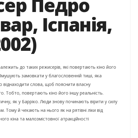
сер Педро
ар, Іспанія,
002)
алежить до таких режисерів, які повертають кіно його
 Змушують замовкати у благословенній тиші, яка
но віднаходити слова, щоб пояснити власну
о. Тобто, повертають кіно його іншу реальність.
чну, як у Барріко. Люди знову починають вірити у силу
 Тому й чекають на нього як на рятівні ліки від
ного кіна та малозмістовної атракційності