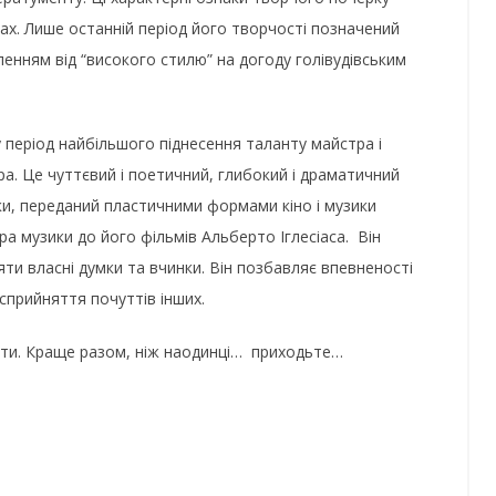
мах. Лише останній період його творчості позначений
енням від “високого стилю” на догоду голівудівським
 період найбільшого піднесення таланту майстра і
. Це чуттєвий і поетичний, глибокий і драматичний
нки, переданий пластичними формами кіно і музики
а музики до його фільмів Альберто Іглесіаса. Він
яти власні думки та вчинки. Він позбавляє впевненості
 сприйняття почуттів інших.
ити. Краще разом, ніж наодинці… приходьте…