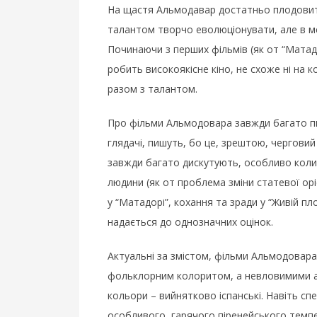
На щастя Альмодавар достатньо плодовити
талантом творчо еволюціонувати, але в м
Починаючи з перших фільмів (як от “Матадо
робить високоякісне кіно, не схоже ні на 
разом з талантом.
Про фільми Альмодовара завжди багато пи
глядачі, пишуть, бо це, зрештою, чергови
завжди багато дискутують, особливо кол
людини (як от проблема зміни статевої орі
у “Матадорі”, кохання та зради у “Живій пло
надається до однозначних оцінок.
Актуальні за змістом, фільми Альмодовара
фольклорним колоритом, а невловимими ак
кольори – вийнятково іспанські. Навіть с
особливого, гарячого піренейського темпе