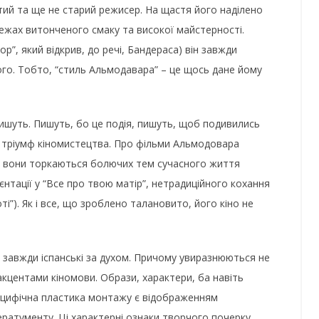
й та ще не старий режисер. На щастя його наділено
ежах витонченого смаку та високої майстерності.
р”, який відкрив, до речі, Бандераса) він завжди
кого. Тобто, “стиль Альмодавара” – це щось дане йому
шуть. Пишуть, бо це подія, пишуть, щоб подивились
й тріумф кіномистецтва. Про фільми Альмодовара
и вони торкаються болючих тем сучасного життя
єнтації у “Все про твою матір”, нетрадиційного кохання
ті”). Як і все, що зроблено талановито, його кіно не
 завжди іспанські за духом. Причому увиразнюються не
центами кіномови. Образи, характери, ба навіть
пецифічна пластика монтажу є відображенням
ратументу. Ці характерні ознаки творчого почерку