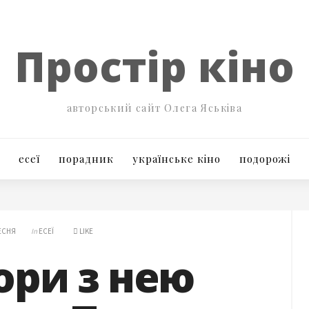
Простір кіно
авторський сайт Олега Яськіва
есеї
порадник
українське кіно
подорожі
ЕСНЯ
In
ЕСЕЇ
LIKE
ори з нею