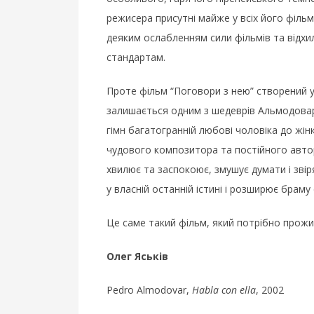
режисера присутні майже у всіх його філь
деяким ослабленням сили фільмів та відхил
стандартам.
Проте фільм “Поговори з нею” створений у
залишається одним з шедеврів Альмодовара
гімн багатогранній любові чоловіка до жі
чудового композитора та постійного автор
хвилює та заспокоює, змушує думати і звір
у власній останній істині і розширює браму
Це саме такий фільм, який потрібно прож
Олег Яськів
Pedro Almodovar,
Habla con ella
, 2002