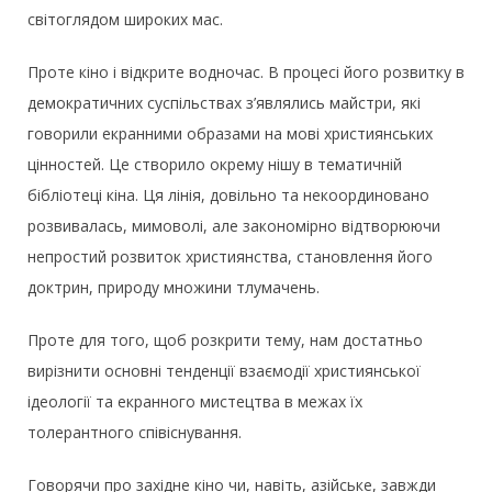
світоглядом широких мас.
Проте кіно і відкрите водночас. В процесі його розвитку в
демократичних суспільствах з’являлись майстри, які
говорили екранними образами на мові християнських
цінностей. Це створило окрему нішу в тематичній
бібліотеці кіна. Ця лінія, довільно та некоординовано
розвивалась, мимоволі, але закономірно відтворюючи
непростий розвиток християнства, становлення його
доктрин, природу множини тлумачень.
Проте для того, щоб розкрити тему, нам достатньо
вирізнити основні тенденції взаємодії християнської
ідеології та екранного мистецтва в межах їх
толерантного співіснування.
Говорячи про західне кіно чи, навіть, азійське, завжди