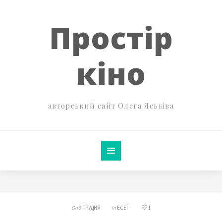
Простір
кіно
авторський сайт Олега Яськіва
On
9 ГРУДНЯ
In
ЕСЕЇ
1