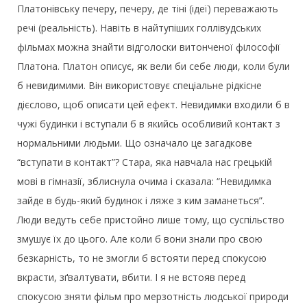
Платонівську печеру, печеру, де тіні (ідеї) переважають
речі (реальність). Навіть в найтупіших голлівудських
фільмах можна знайти відголоски витонченої філософії
Платона. Платон описує, як вели би себе люди, коли були
б невидимими. Він використовує спеціальне рідкісне
дієслово, щоб описати цей ефект. Невидимки входили б в
чужі будинки і вступали б в якийсь особливий контакт з
нормальними людьми. Що означало це загадкове
“вступати в контакт”? Стара, яка навчала нас грецькій
мові в гімназії, зблиснула очима і сказала: “Невидимка
зайде в будь-який будинок і ляже з ким заманеться”.
Люди ведуть себе пристойно лише тому, що суспільство
змушує їх до цього. Але коли б вони знали про свою
безкарність, то не змогли б встояти перед спокусою
вкрасти, зґвалтувати, вбити. І я не встояв перед
спокусою зняти фільм про мерзотність людської природи