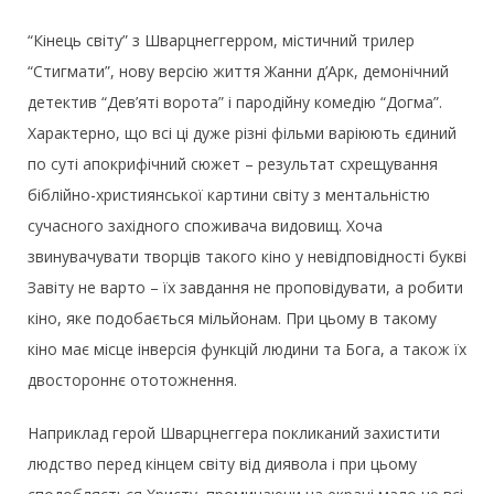
“Кінець світу” з Шварцнеггерром, містичний трилер
“Стигмати”, нову версію життя Жанни д’Арк, демонічний
детектив “Дев’яті ворота” і пародійну комедію “Догма”.
Характерно, що всі ці дуже різні фільми варіюють єдиний
по суті апокрифічний сюжет – результат схрещування
біблійно-християнської картини світу з ментальністю
сучасного західного споживача видовищ. Хоча
звинувачувати творців такого кіно у невідповідності букві
Завіту не варто – їх завдання не проповідувати, а робити
кіно, яке подобається мільйонам. При цьому в такому
кіно має місце інверсія функцій людини та Бога, а також їх
двостороннє ототожнення.
Наприклад герой Шварцнеггера покликаний захистити
людство перед кінцем світу від диявола і при цьому