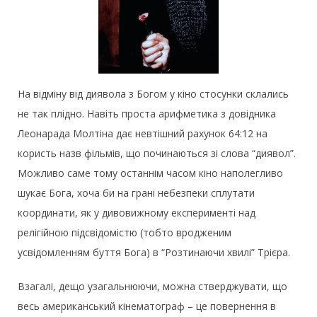
На відміну від диявола з Богом у кіно стосунки склались
не так плідно. Навіть проста арифметика з довідника
Леонарада Молтіна дає невтішний рахунок 64:12 на
користь назв фільмів, що починаються зі слова “диявол”.
Можливо саме тому останнім часом кіно наполегливо
шукає Бога, хоча би на грані небезпеки сплутати
координати, як у дивовижному експерименті над
релігійною підсвідомістю (тобто вродженим
усвідомленням буття Бога) в “Розтинаючи хвилі” Трієра.
Взагалі, дещо узагальнюючи, можна стверджувати, що
весь американський кінематограф – це повернення в