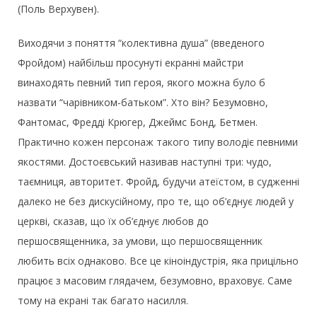
(Поль Верхувен).
Виходячи з поняття “колективна душа” (введеного
Фройдом) найбільш просунуті екранні майстри
винаходять певний тип героя, якого можна було б
назвати “чарівником-батьком”. Хто він? Безумовно,
Фантомас, Фредді Крюгер, Джеймс Бонд, Бетмен.
Практично кожен персонаж такого типу володіє певними
якостями. Достоєвський називав наступні три: чудо,
таємниця, авторитет. Фройд, будучи атеїстом, в судженні
далеко не без дискусійному, про те, що об’єднує людей у
церкві, сказав, що їх об’єднує любов до
першосвященника, за умови, що першосвященник
любить всіх однаково. Все це кіноіндустрія, яка прицільно
працює з масовим глядачем, безумовно, враховує. Саме
тому на екрані так багато насилля.