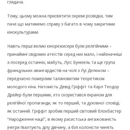
глядача.
Тому, цьому можна присвятити окремі розвідки, тим
паче що матимемо справу з багато в чому закритими
кінокультурами.
Навіть перші великі кінорежисери були релігійними –
принаймні свідомих атеїстів серед них мало, і найзначніші
з-посеред останніх, мабуть, Луїс Бунюель та ще група
французьких авангардистів на чолі з Луі Делюком –
передчасно померлим талановитим теоретиком
молодого кіна. Натомість Девід Гріффіт та Карл Теодор
Дрейєр були першими, хто скористався екраном для
релігійної пропаганди, як то перший, та духовної сповіді,
як останній. Гріффіт зробив перший світовий блокбастер
“Народження нації”, в якому расистська ангажованість
(негри ґвалтують ділу дівчину, а білі колоністи чинять