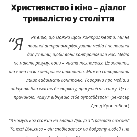
Християнство і кіно – діалог
тривалістю у століття
“Я
не вірю, що можна щось контролювати. Ми не
повинні антропоморфовувати медіа і не повинні
допустити, щоби вони контролювали нас. Медіа
не мають розуму, вони – чиста технологія. Це значить,
що вони поза контролем цілковито. Можна строрювати
лише видимість контролю. Говорячи про медіа, я
відчуваю близькість безпорядку, присутність хаосу. Це і є
причиною, чому я відчуваю себе аутсайдером”
(режисер
Девід Кроненберг)
“В чомусь Бог схожий на Бланш Дюбуа з “Трамваю бажань”
Тенессі Вільямса – він сподівається на доброту людей і на