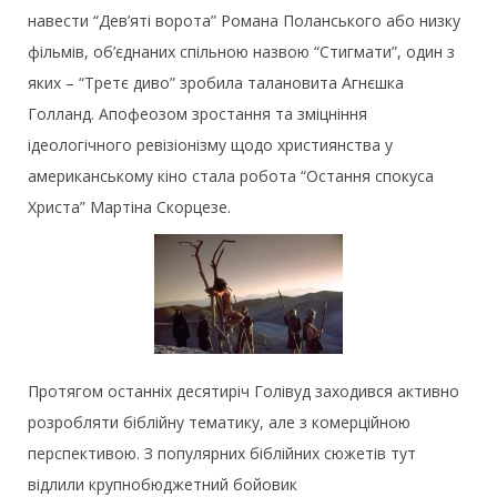
навести “Дев’яті ворота” Романа Поланського або низку
фільмів, об’єднаних спільною назвою “Стигмати”, один з
яких – “Третє диво” зробила талановита Агнєшка
Голланд. Апофеозом зростання та зміцніння
ідеологічного ревізіонізму щодо християнства у
американському кіно стала робота “Остання спокуса
Христа” Мартіна Скорцезе.
Протягом останніх десятиріч Голівуд заходився активно
розробляти біблійну тематику, але з комерційною
перспективою. З популярних біблійних сюжетів тут
відлили крупнобюджетний бойовик