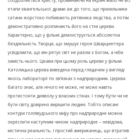
сподобляється Христу, проминаючи на екрані мало не всі
етапи євангельської драми аж до того, що прихильники
сатани жорстоко побивають рятівника людства, а потім
демонстративно розпинають його на стіні церкви.
Характерно, що у фільмі демонструється абсолютна
бездіяльність Творця, що змушує героя Шварцнеггера
усвідомити, що він рятує світ не разом з Богом, а ніби
замість нього. Цікава при цьому роль церкви у фільмі.
Католицька церква виведена перед глядачем у вигляді
якоїсь лабораторії по зв’язках з надприродним. Церква
багато знає, але нічого не може, не може навіть
протистояти дияволу у власних стінах. І тому бути чи не
бути світу довірено вирішити людині. Тобто описані
контури голлівудського міфу про надприродне можна
окреслити наступним чином: надприродне – невідома,
містична реальність. І простий американець, що втратив