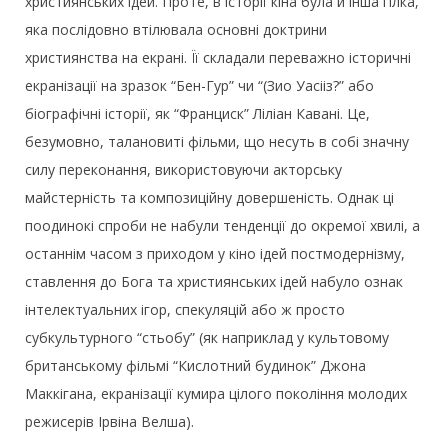
християнських ідей. Проте, в історії кіна була й інша гілка,
яка послідовно втілювала основні доктрини
християнства на екрані. Її складали переважно історичні
екранізації на зразок “Бен-Гур” чи “(Зио Уасііз?” або
біографічні історії, як “Франциск” Ліліан Кавані. Це,
безумовно, талановиті фільми, що несуть в собі значну
силу переконання, використовуючи акторську
майстерність та композиційну довершеність. Однак ці
поодинокі спроби не набули тенденції до окремої хвилі, а
останнім часом з приходом у кіно ідей постмодернізму,
ставлення до Бога та християнських ідей набуло ознак
інтелектуальних ігор, спекуляцій або ж просто
субкультурного “стьобу” (як наприклад у культовому
британському фільмі “Кислотний будинок” Джона
Маккігана, екранізації кумира цілого покоління молодих
режисерів Ірвіна Велша).