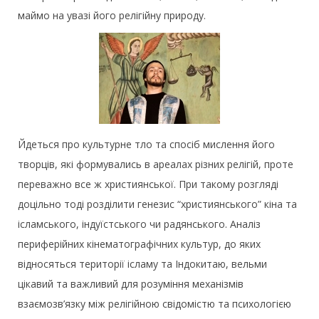
маймо на увазі його релігійну природу.
Йдеться про культурне тло та спосіб мислення його
творців, які формувались в ареалах різних релігій, проте
переважно все ж християнської. При такому розгляді
доцільно тоді розділити генезис “християнського” кіна та
ісламського, індуїстського чи радянського. Аналіз
периферійних кінематографічних культур, до яких
відносяться території ісламу та Індокитаю, вельми
цікавий та важливий для розуміння механізмів
взаємозв’язку між релігійною свідомістю та психологією