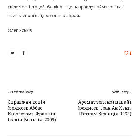
свідомості людей, бо кіно – це направду наймасовіша і
найвпливовіша ідеологічна зброя.
Олег Яськів
1
« Previous Story
Next Story »
Справжня копія
Аромат зеленої папайї
(режисер Аббас
(режисер Тран Ан Хунг,
Кіаростамі, Франція-
В’єтнам-Франція, 1993)
Італія-Бельгія, 2009)