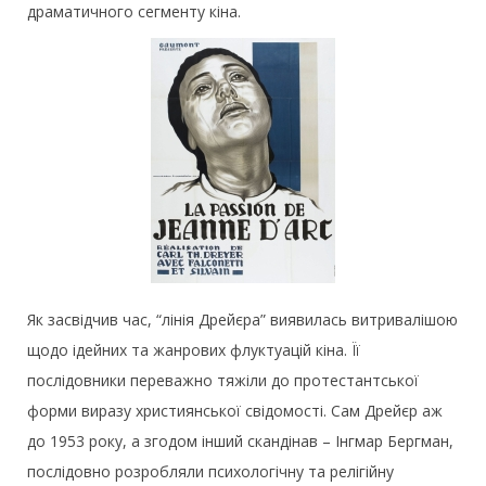
драматичного сегменту кіна.
Як засвідчив час, “лінія Дрейєра” виявилась витривалішою
щодо ідейних та жанрових флуктуацій кіна. Її
послідовники переважно тяжіли до протестантської
форми виразу християнської свідомості. Сам Дрейєр аж
до 1953 року, а згодом інший скандінав – Інгмар Бергман,
послідовно розробляли психологічну та релігійну