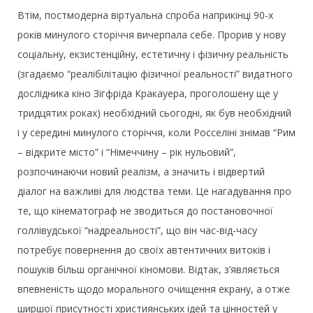
Втім, постмодерна віртуальна спроба наприкінці 90-х
років минулого сторіччя вичерпала себе. Прорив у нову
соціальну, екзистенційну, естетичну і фізичну реальність
(згадаємо “реалібілітацію фізичної реальності” видатного
дослідника кіно Зігфріда Кракауера, проголошену ще у
тридцятих роках) необхідний сьогодні, як був необхідний
і у середині минулого сторіччя, коли Росселіні знімав “Рим
– відкрите місто” і “Німеччину – рік нульовий”,
розпочинаючи новий реалізм, а значить і відвертий
діалог на важливі для людства теми. Це нагадування про
те, що кінематограф не зводиться до постановочної
голлівудської “надреальності”, що він час-від-часу
потребує повернення до своїх автентичних витоків і
пошуків більш органічної кіномови. Відтак, з’являється
впевненість щодо морального очищення екрану, а отже
ширшої присутності християнських ідей та цінностей у