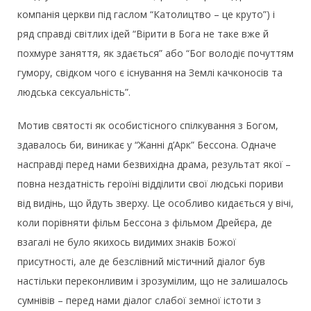
компанія церкви під гаслом “Католицтво – це круто”) і
ряд справді світлих ідей “Вірити в Бога не таке вже й
похмуре заняття, як здається” або “Бог володіє почуттям
гумору, свідком чого є існування на Землі качконосів та
людська сексуальність”.
Мотив святості як особистісного спілкування з Богом,
здавалось би, виникає у “Жанні д’Арк” Бессона. Одначе
насправді перед нами безвихідна драма, результат якої –
повна нездатність героїні відділити свої людські пориви
від видінь, що йдуть зверху. Це особливо кидається у вічі,
коли порівняти фільм Бессона з фільмом Дрейєра, де
взагалі не було якихось видимих знаків Божої
присутності, але де безслівний містичний діалог був
настільки переконливим і зрозумілим, що не залишалось
сумнівів – перед нами діалог слабої земної істоти з