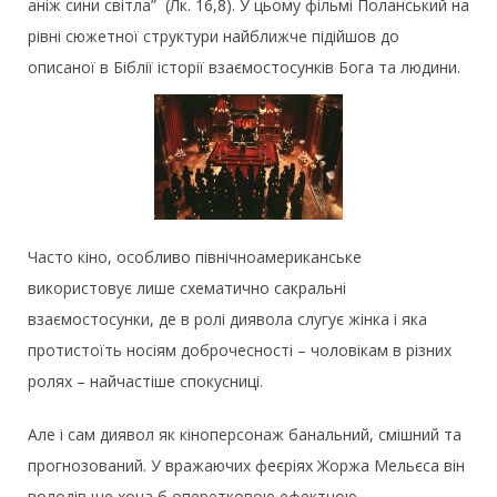
аніж сини світла” (Лк. 16,8). У цьому фільмі Поланський на
рівні сюжетної структури найближче підійшов до
описаної в Біблії історії взаємостосунків Бога та людини.
Часто кіно, особливо північноамериканське
використовує лише схематично сакральні
взаємостосунки, де в ролі диявола слугує жінка і яка
протистоїть носіям доброчесності – чоловікам в різних
ролях – найчастіше спокусниці.
Але і сам диявол як кіноперсонаж банальний, смішний та
прогнозований. У вражаючих феєріях Жоржа Мельєса він
володів ще хоча б оперетковою ефектною