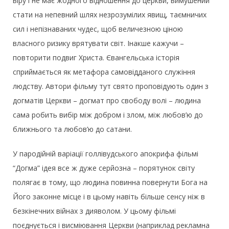
віру і не має жодного відношення до церкви, вимушений
стати на непевний шлях незрозумілих явищ, таємничих
сил і непізнаваних чудес, щоб величезною ціною
власного ризику врятувати світ. Інакше кажучи –
повторити подвиг Христа. Євангельська історія
сприймається як метафора самовідданого служіння
людству. Автори фільму тут свято проповідують один з
догматів Церкви – догмат про свободу волі – людина
сама робить вибір між добром і злом, між любов’ю до
ближнього та любов’ю до сатани.
У пародійній варіації голлівудського апокрифа фільмі
“Догма” ідея все ж дуже серйозна – порятунок світу
полягає в тому, що людина повинна повернути Бога на
Його законне місце і в цьому навіть більше сенсу ніж в
безкінечних війнах з дияволом. У цьому фільмі
поєднується і висміювання Церкви (наприклад рекламна