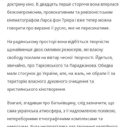
доктрину кіно. В двадцять перше сторіччя вона вперлася
безкомпромісним, провокативним та ревізіоністським
кінематографом Ларса фон Трієра і вже тепер можна
говорити про виразне її русло, яке не пересихатиме.
На радянському просторі вона відіб’ється творчістю
щонайменше двох сміливих режисерів, які власну
свободу поклали на вівтар чесної творчості. Йдеться,
звичайно, про Тарковського та Параджанова. Обидва
мали стосунок до України, але, на жаль, не обрали її за
територію власного духовного очищення та
християнського кінотворення.
Взагалі, згадавши про батьківщину, слід зазначити, що
сама українська атмосфера, з її надломленою психікою,
непереборними етнографічними комплексами та
неврозами, була несприятлива для творення релігійного