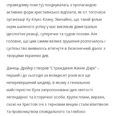
справедливу помсту) поєднувалась з пропагандою
активних форм християнської відплати, як от тогочасні
організації Ку-Клукс-Клану. Звичайно, що такий фільм
окрім шаленого успіху у мас викликав діаметральні
ідеологічні реакції, суперечки та судові позови. Але
головне, що цим самим велике зрушення розпочалось і
суспільство виявилось втягнуте в безконечний діалог з
творцями екранних див.
Данець Дрейєр створив “Страждання Жанни Д’арк” –
перший і до сьогодні за вісімдесят років все ще
неперевершений шедевр, в якому з геніальною
майстерністю була запропонована ідея святості
легендарної та історичної особи. Крупні плани, виразні,
схожі на Христові очі з терновим вінцем стали візитівкою
та провісництвом сповідального та глибоко