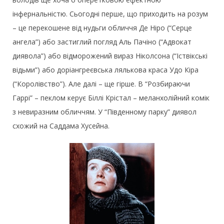
інфернальністю. Сьогодні перше, що приходить на розум
– це перекошене від нудьги обличчя Де Ніро (“Серце
ангела”) або застиглий погляд Аль Пачіно (“Адвокат
диявола”) або відморожений вираз Ніколсона (“Іствікські
відьми”) або доріангреєвська лялькова краса Удо Кіра
(“Королівство”). Але далі – ще гірше. В “Розбираючи
Гаррі” – пеклом керує Біллі Крістал – меланхолійний комік
з невиразним обличчям. У “Південному парку” диявол
схожий на Саддама Хусейна.