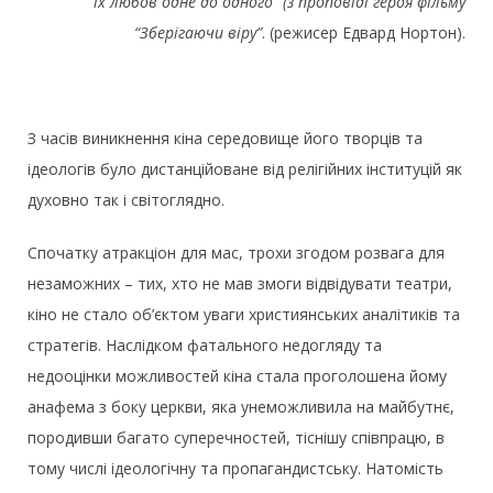
їх любов одне до одного” (з проповіді героя фільму
“Зберігаючи віру”
. (режисер Едвард Нортон).
З часів виникнення кіна середовище його творців та
ідеологів було дистанційоване від релігійних інституцій як
духовно так і світоглядно.
Спочатку атракціон для мас, трохи згодом розвага для
незаможних – тих, хто не мав змоги відвідувати театри,
кіно не стало об’єктом уваги християнських аналітиків та
стратегів. Наслідком фатального недогляду та
недооцінки можливостей кіна стала проголошена йому
анафема з боку церкви, яка унеможливила на майбутнє,
породивши багато суперечностей, тіснішу співпрацю, в
тому числі ідеологічну та пропагандистську. Натомість