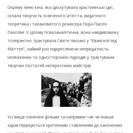
Окрему лінію кіна, яка дискутувала християнські ідеї,
склала творчість освіченого атеїста, видатного
теоретика і талановитого режисера Пєра-Паоло
Пазоліні. У цілому психоаналітична, вона навдивовижу
толерантно трактувала Святе письмо у “Євангелії від
Маттея”, зайвий раз підкреслюючи непридатність
незважених та односторонніх підходів у трактуванні
творчих постатей непересічних майстрів.
Усі вище означені фільми та напрямки так чи інакше
характеризуються критичним ставленням до канонічних