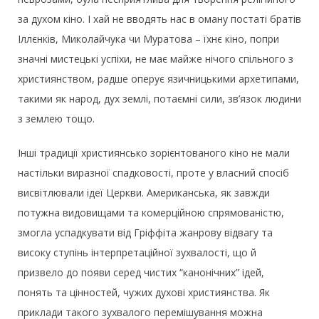
за духом кіно. І хай не вводять нас в оману постаті братів
Іллєнків, Миколайчука чи Муратова – їхнє кіно, попри
значні мистецькі успіхи, не має майже нічого спільного з
християнством, радше оперує язичницькими архетипами,
такими як народ, дух землі, потаємні сили, зв’язок людини
з землею тощо.
Інші традиції християнсько зорієнтованого кіно не мали
настільки виразної спадковості, проте у власний спосіб
висвітлювали ідеї Церкви. Американська, як завжди
потужна видовищами та комерційною спрямованістю,
змогла успадкувати від Гріффіта жанрову відвагу та
високу ступінь інтерпретаційної зухвалості, що й
призвело до появи серед чистих “канонічних” ідей,
понять та цінностей, чужих духові християнства. Як
приклади такого зухвалого перемішування можна