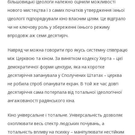
більшовицькі ідеологи належно оцінили можливості
нового мистецтва і з самих початків утвердження їхньої
ідеології підпорядкували кіно власним цілям. Це відіграло
чи не ключову роль у збереженні їхнього режиму
впродовж аж семи десятиріч.
Навряд чи можна говорити про якусь системну співпрацю
між Церквою та кіном. За винятком кодексу Херта – цієї
демократичної форми цензури, яка на коротке
десятиріччя запанувала у Сполучених Штатах – церква
не робила спроб опанувати екран. В той же час довгі
десятиріччя сама потерпала від тотальної ідеологічної
ангажованості радянського кіна.
Кіно універсальне і тотальне. Універсальність дозволяє
охоплювати весь спектр людських почувань, а
тотальність впливу на психіку – маніпулювати нестійким